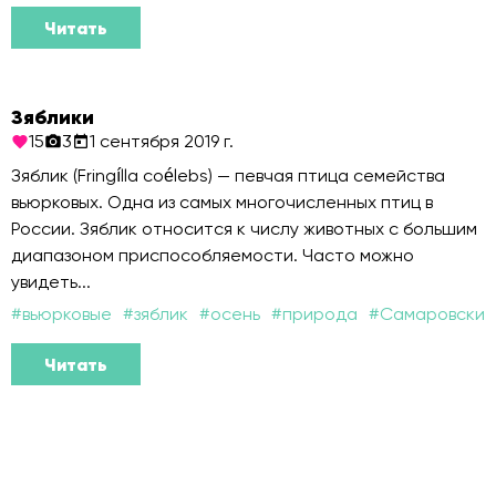
Читать
Зяблики
15
3
1 сентября 2019 г.
Зяблик (Fringílla coélebs) — певчая птица семейства
вьюрковых. Одна из самых многочисленных птиц в
России. Зяблик относится к числу животных с большим
диапазоном приспособляемости. Часто можно
увидеть...
#
вьюрковые
#
зяблик
#
осень
#
природа
#
Самаровский
Читать