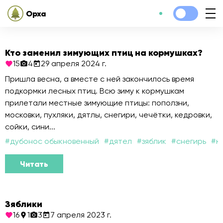
Орха
Кто заменил зимующих птиц на кормушках?
15
4
29 апреля 2024 г.
Пришла весна, а вместе с ней закончилось время
подкормки лесных птиц. Всю зиму к кормушкам
прилетали местные зимующие птицы: поползни,
московки, пухляки, дятлы, снегири, чечётки, кедровки,
сойки, сини...
#
дубонос обыкновенный
#
дятел
#
зяблик
#
снегирь
#
ю
Читать
Зяблики
16
1
3
7 апреля 2023 г.