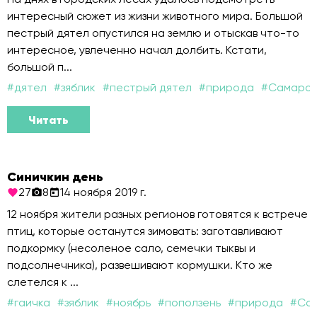
интересный сюжет из жизни животного мира. Большой
пестрый дятел опустился на землю и отыскав что-то
интересное, увлеченно начал долбить. Кстати,
большой п...
#
дятел
#
зяблик
#
пестрый дятел
#
природа
#
Самаров
Читать
Синичкин день
27
8
14 ноября 2019 г.
12 ноября жители разных регионов готовятся к встрече
птиц, которые останутся зимовать: заготавливают
подкормку (несоленое сало, семечки тыквы и
подсолнечника), развешивают кормушки. Кто же
слетелся к ...
#
гаичка
#
зяблик
#
ноябрь
#
поползень
#
природа
#
Сам