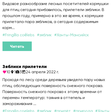
Видовое разнообразие лесных посетителей кормушки
для птиц сегодня прибавилось, прилетели зяблики. В
прошлом году, примерно в это же время, к кормушке
прилетала пара зябликов, а сегодня содержимым
корм...
#
Fringílla coélebs
#
зяблик
#
Ханты-Мансийск
Читать
Зяблики прилетели
10
1
3
24 апреля 2022 г.
Проходя по лесу среди деревьев увидела пару новых
птиц, обследующих поверхность снежного покрова.
Поверхность снежного покрова к этому времени от
перемен температур: таяния в оттепель и
замораживания ...
#
Fringilla coelebs
#
зяблик
#
прилёт
#
природа
#
Ханты-