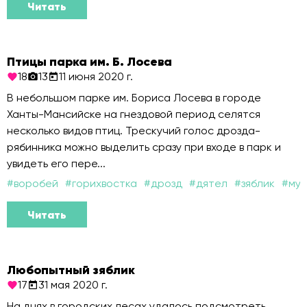
Читать
Птицы парка им. Б. Лосева
18
13
11 июня 2020 г.
В небольшом парке им. Бориса Лосева в городе
Ханты-Мансийске на гнездовой период селятся
несколько видов птиц. Трескучий голос дрозда-
рябинника можно выделить сразу при входе в парк и
увидеть его пере...
#
воробей
#
горихвостка
#
дрозд
#
дятел
#
зяблик
#
мух
Читать
Любопытный зяблик
17
31 мая 2020 г.
На днях в городских лесах удалось подсмотреть