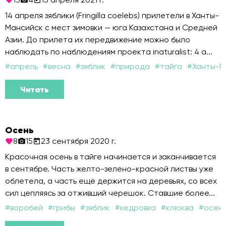
14 апреля зяблики (Fringilla coelebs) прилетели в Ханты-
Мансийск с мест зимовки — юга Казахстана и Средней
Азии. До прилета их передвижение можно было
наблюдать по наблюдениям проекта inaturalist: 4 а...
#
апрель
#
весна
#
зяблик
#
природа
#
тайга
#
Ханты-М
Читать
Осень
8
15
23 сентября 2020 г.
Красочная осень в тайге начинается и заканчивается
в сентябре. Часть желто-зелено-красной листвы уже
облетела, а часть ещё держится на деревьях, со всех
сил цепляясь за отживший черешок. Ставшие более...
#
воробей
#
грибы
#
зяблик
#
кедровка
#
клюква
#
осен