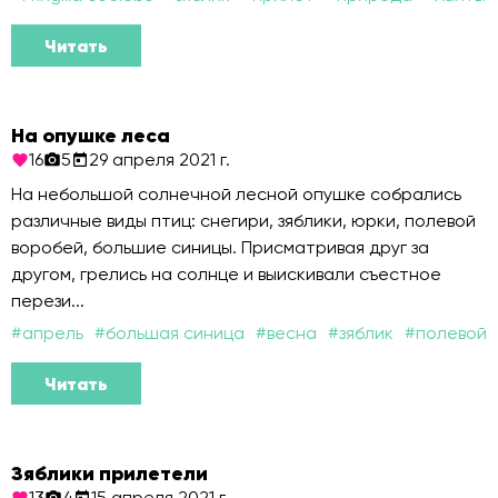
Читать
На опушке леса
16
5
29 апреля 2021 г.
На небольшой солнечной лесной опушке собрались
различные виды птиц: снегири, зяблики, юрки, полевой
воробей, большие синицы. Присматривая друг за
другом, грелись на солнце и выискивали съестное
перези...
#
апрель
#
большая синица
#
весна
#
зяблик
#
полевой 
Читать
Зяблики прилетели
13
4
15 апреля 2021 г.