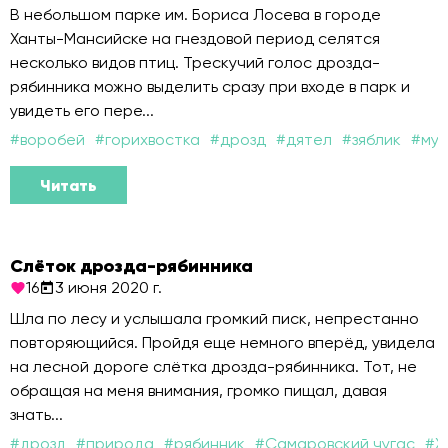
В небольшом парке им. Бориса Лосева в городе
Ханты-Мансийске на гнездовой период селятся
несколько видов птиц. Трескучий голос дрозда-
рябинника можно выделить сразу при входе в парк и
увидеть его пере...
#
воробей
#
горихвостка
#
дрозд
#
дятел
#
зяблик
#
мух
Читать
Слёток дрозда-рябинника
16
3 июня 2020 г.
Шла по лесу и услышала громкий писк, непрестанно
повторяющийся. Пройдя еще немного вперёд, увидела
на лесной дороге слётка дрозда-рябинника. Тот, не
обращая на меня внимания, громко пищал, давая
знать...
#
дрозд
#
природа
#
рябинник
#
Самаровский чугас
#
Х