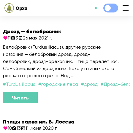
Орха
Дрозд — белобровник
11
3
26 мая 2021 г.
Белобровик (Turdus iliacus), другие русские
названия — белобровый дрозд, дрозд-
белобровик, дрозд-ореховник. Птица перелетная.
Самый мелкий из дроздовых. Бока у птицы яркого
ржавчато-рыжего цвета. Над ...
#
Turdus iliacus
#
городские леса
#
дрозд
#
Дрозд-бело
Читать
Птицы парка им. Б. Лосева
18
13
11 июня 2020 г.