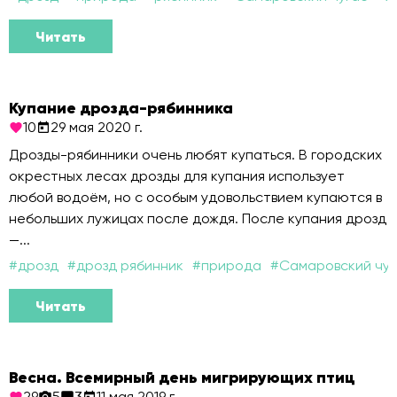
Читать
Купание дрозда-рябинника
10
29 мая 2020 г.
Дрозды-рябинники очень любят купаться. В городских
окрестных лесах дрозды для купания использует
любой водоём, но с особым удовольствием купаются в
небольших лужицах после дождя. После купания дрозд
—...
#
дрозд
#
дрозд рябинник
#
природа
#
Самаровский чуг
Читать
Весна. Всемирный день мигрирующих птиц
29
5
3
11 мая 2019 г.