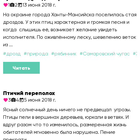
1
2
13 июня 2018 г.
На окраине города Ханты-Мансийска поселилась стая
дроздов. У этих птиц характерная и громкая песня и
когда слышишь её, возникает желание увидеть
исполнителя. По оживлённому леску, шевелению веток
из ...
#
дрозд
#
природа
#
рябинник
#
Самаровский чугас
#
Х
Читать
Птичий переполох
3
4
5 июня 2018 г.
Ясный солнечный день ничего не предвещал угрозы.
Птицы пели в вершинах деревьев, юркали в ветвях. И
вдруг разом что то изменилось, размеренная жизнь
обитателей мгновенно была нарушена. Пение
прекрати...