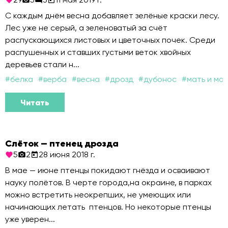
С каждым днём весна добавляет зелёные краски лесу.
Лес уже не серый, а зеленоватый за счёт
распускающихся листовых и цветочных почек. Среди
распушенных и ставших густыми веток хвойных
деревьев стали н...
#
белка
#
верба
#
весна
#
дрозд
#
дубонос
#
мать и ма
Читать
Слёток — птенец дрозда
5
2
28 июня 2018 г.
В мае — июне птенцы покидают гнёзда и осваивают
науку полётов. В черте города,на окраине, в парках
можно встретить неокрепших, не умеющих или
начинающих летать птенцов. Но некоторые птенцы
уже уверен...