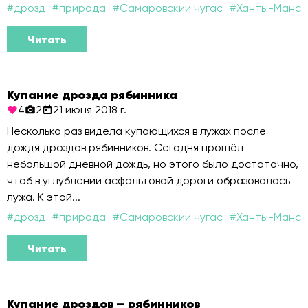
#
дрозд
#
природа
#
Самаровский чугас
#
Ханты-Манси
Читать
Купание дрозда рябинника
4
2
21 июня 2018 г.
Несколько раз видела купающихся в лужах после
дождя дроздов рябинников. Сегодня прошёл
небольшой дневной дождь, но этого было достаточно,
чтоб в углублении асфальтовой дороги образовалась
лужа. К этой...
#
дрозд
#
природа
#
Самаровский чугас
#
Ханты-Манси
Читать
Купание дроздов — рябинников