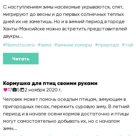
С наступлением зимы насекомые укрываются, спят,
мигрируют до весны и до первых солнечных теплых
дней их не заметишь. Но и в зимний период в городе
Ханты-Мансийске можно встретить представителей
двукры...
#
Nematocera
#
зима
#
зимние комары
#
природа
#
тайг
Читать
Кормушка для птиц своими руками
17
5
2 ноября 2020 г.
Человек может помочь оседлым птицам, зимующим в
пригородных лесах, пережить суровую зиму. В летний
период и в начале осени кормов достаточно и птицы
могут самостоятельно добывать их, но с началом
зимн...