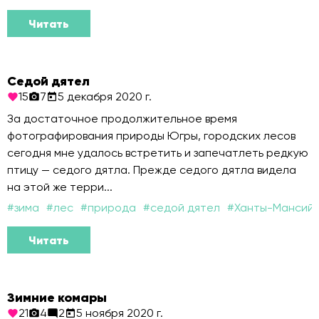
Читать
Седой дятел
15
7
5 декабря 2020 г.
За достаточное продолжительное время
фотографирования природы Югры, городских лесов
сегодня мне удалось встретить и запечатлеть редкую
птицу — седого дятла. Прежде седого дятла видела
на этой же терри...
#
зима
#
лес
#
природа
#
седой дятел
#
Ханты-Мансий
Читать
Зимние комары
21
4
2
5 ноября 2020 г.