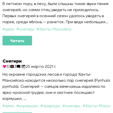
В летнюю пору, в лесу, были слышны тихие звуки пения
снегирей, но самих птиц увидеть не приходилось.
Первых снегирей в осенний сезон удалось увидеть в
парке, среди яблонь — ранеток. При виде небольших...
#
зима
#
снегирь
#
Ханты-Мансийск
Читать
Снегири
51
3
1
25 марта 2021 г.
На окраине городских лесов и города Ханты-
Мансийска находится несколько пар снегирей (Pyrrhula
pyrrhula). Снегирей — самцов замечаешь издалека по
ярко-красной грудке, они и охотнее посещают
кормушки. ...
#
зима
#
кормушка
#
природа
#
снегирь
#
Ханты-Манси