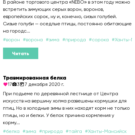
В районе торгового центра «NEBO» в этом году можно
встретить зимующих серых ворон, воронов,
европейских сорок, ну и, конечно, сизых голубей.
Сизые голуби — оседлые птицы, постоянно обитающие
на городс...
#
ворон
#
ворона
#
зима
#
природа
#
сорока
#
Ханты-М
Читать
Травмированная белка
17
3
7 декабря 2020 г.
При подьеме по деревянной лестнице от Центра
искусств на вершину холма развешены кормушки для
птиц. Но в холодные зимы в них находят корм не только
птицы, но и белки. У белок причина кормления у
корму...
#
белка
#
зима
#
природа
#
тайга
#
Ханты-Мансийск