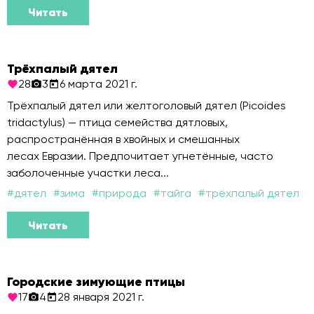
Читать
Трёхпалый дятел
28
3
6 марта 2021 г.
Трёхпалый дятел или желтоголовый дятел (Picoides
tridactylus) — птица семейства дятловых,
распространённая в хвойных и смешанных
лесах Евразии. Предпочитает угнетённые, часто
заболоченные участки леса...
#
дятел
#
зима
#
природа
#
тайга
#
трёхпалый дятел
#
Читать
Городские зимующие птицы
17
4
28 января 2021 г.