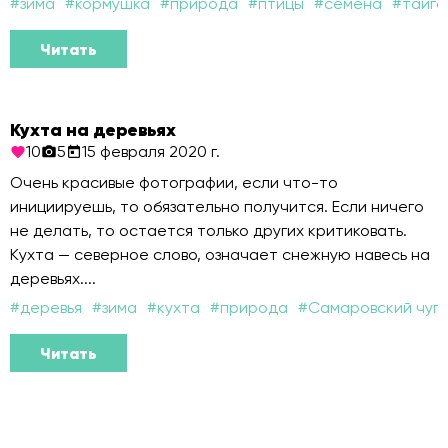
#
зима
#
кормушка
#
природа
#
птицы
#
семена
#
тайга
Читать
Кухта на деревьях
10
5
15 февраля 2020 г.
Очень красивые фотографии, если что-то
инициируешь, то обязательно получится. Если ничего
не делать, то остается только других критиковать.
Кухта — северное слово, означает снежную навесь на
деревьях....
#
деревья
#
зима
#
кухта
#
природа
#
Самаровский чуг
Читать