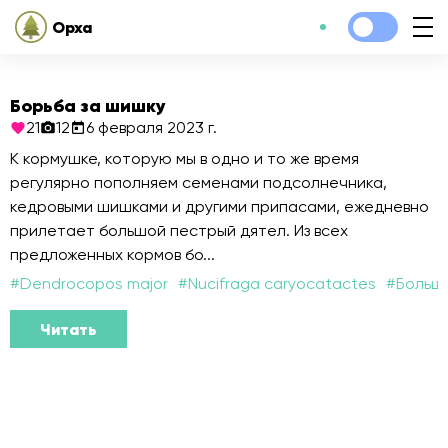
Орха
Борьба за шишку
21
12
6 февраля 2023 г.
К кормушке, которую мы в одно и то же время
регулярно пополняем семенами подсолнечника,
кедровыми шишками и другими припасами, ежедневно
прилетает большой пестрый дятел. Из всех
предложенных кормов бо...
#
Dendrocopos major
#
Nucifraga caryocatactes
#
Больш
Читать